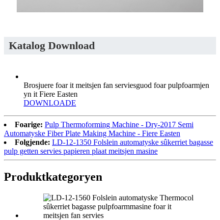
Katalog Download
Brosjuere foar it meitsjen fan serviesguod foar pulpfoarmjen
yn it Fiere Easten
DOWNLOADE
Foarige:
Pulp Thermoforming Machine - Dry-2017 Semi
Automatyske Fiber Plate Making Machine - Fiere Easten
Folgjende:
LD-12-1350 Folslein automatyske sûkerriet bagasse
pulp getten servies papieren plaat meitsjen masine
Produktkategoryen