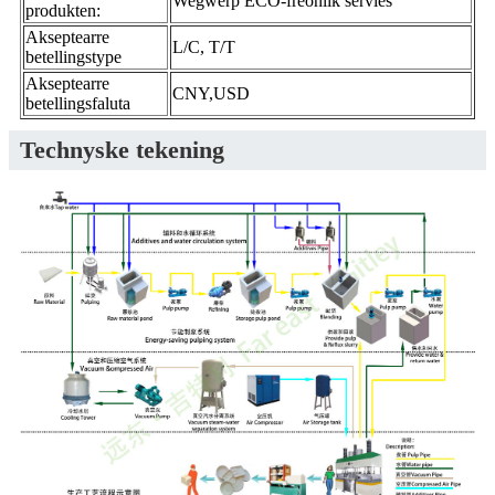
Wegwerp ECO-freonlik servies
produkten:
Akseptearre
L/C, T/T
betellingstype
Akseptearre
CNY,USD
betellingsfaluta
Technyske tekening