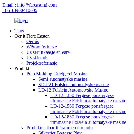
Email : info@fareastintl.com
+86 13960410605
Thús
Oer it Fiere Easten
Oer ús
Wêrom ús kieze
Us sertifikaasje en eare
Us skiednis
Projektreferinsje
Produkt
Pulp Molding Tafelgerei Masine
Semi-automatyske masine
SD-P21 Folslein automatyske masine
LD-12 Folslein Automatyske Masine
LD-12-1350 Fergese ponsfergese
trimmasine Folslein automatyske masine
LD-12-1560 Fergese ponsfergese
trimmasine Folslein automatyske masine
LD-12-1850 Fergese ponsfergese
trimmasine Folslein automatyske masine
Produkten foar it foarmjen fan pulp
Sûkerriet Bagasse Plate