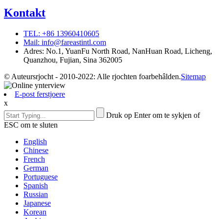
Kontakt
TEL: +86 13960410605
Mail: info@fareastintl.com
Adres: No.1, YuanFu North Road, NanHuan Road, Licheng,
Quanzhou, Fujian, Sina 362005
© Auteursrjocht - 2010-2022: Alle rjochten foarbehâlden.
Sitemap
E-post ferstjoere
x
Druk op Enter om te sykjen of
ESC om te sluten
English
Chinese
French
German
Portuguese
Spanish
Russian
Japanese
Korean