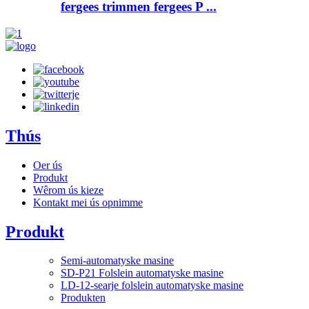
fergees trimmen fergees P ...
Thús
Oer ús
Produkt
Wêrom ús kieze
Kontakt mei ús opnimme
Produkt
Semi-automatyske masine
SD-P21 Folslein automatyske masine
LD-12-searje folslein automatyske masine
Produkten