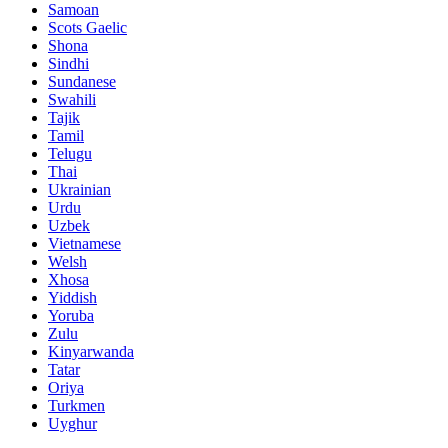
Samoan
Scots Gaelic
Shona
Sindhi
Sundanese
Swahili
Tajik
Tamil
Telugu
Thai
Ukrainian
Urdu
Uzbek
Vietnamese
Welsh
Xhosa
Yiddish
Yoruba
Zulu
Kinyarwanda
Tatar
Oriya
Turkmen
Uyghur