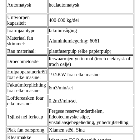
Automatysk
healautomatysk
Untworpen
400-600 kg/dei
kapasiteit
foarmjaantype
fakuümsûging
Materiaal fan
Aluminiumlegering: 6061
skimmel:
Rau materiaal:
plantfaserpulp (elke papierpulp)
ferwaarmjen yn in mal (troch elektrysk of
Droechmetoade
troch oalje)
Hulpapparatuerkrêft
19.5KW foar elke masine
foar elke masine:
Fakuümferplichting
6m3/min/set
foar elke masine:
Loftfereasken foar
0,2m3/min/set
elke masine:
Fergese reserveûnderdielen,
Tsjinst nei ferkeap
fideotechnyske stipe,
ynstallaasjebegelieding, ynbedrijfstelling
Plak fan oarsprong
Xiamen stêd, Sina
Klearmakke