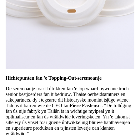
Hichtepunten fan 'e Topping-Out-seremoanje
De seremoanje foar it útrikken fan 'e top waard bywenne troch
senior bestjoerders fan it bedriuw, Thaise oerheidsamtners en
sakepartners, dy't tegearre dit histoaryske momint tsjûge wiene.
Tidens it barren wie de CEO fan
Fiere Easten
sei: "De foltôging
fan ús nije fabryk yn Tailân is in wichtige mylpeal yn it
optimalisearjen fan ús wrâldwide leveringsketen. Yn 'e takomst
sille wy ús ynset foar griene ûntwikkeling bliuwe hanthavenjen
en superieure produkten en tsjinsten leverje oan klanten
wrâldwiid."