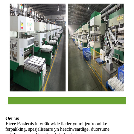
Oer ús
Fiere Easten
is in wrâldwide lieder yn miljeufreonlike
ferpakking, spesjalisearre yn heechweardige, duorsume