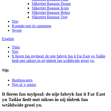
Sûkerriet Bagasse Doaze
Sûkerriet Bagasse Kom
Sûkerriet Bagasse Beker
Sûkerriet Bagasse Tray
Nijs
Kontakt mei ús opnimme
Stypje
English
Thús
Nijs
It fieren fan mylpeal: de nije fabryk fan it Far East yn Tailân
liedt mei súkses in nij tiidrek fan wrâldwide groei yn.
Nijs
Bedriuwsnijs
Nijs út 'e sektor
It fieren fan mylpeal: de nije fabryk fan it Far East
yn Tailân liedt mei súkses in nij tiidrek fan
wrâldwide groei yn.