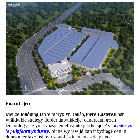
Foarút sjen
Mei de foltôging fan 'e fabryk yn Tailân,
Fiere Easten
sil har
wrâldwide strategy fierder ûntwikkelje, oandreaun troch
technologyske ynnovaasje en effisjinte produksje. As in
lieder yn
'e pulpfoarmyndustry
, binne wy ​​tawijd oan it bydrage oan in
duorsumer takomst foar sawol ús klanten as de planeet.