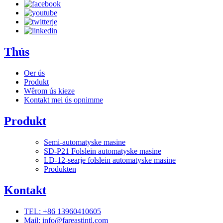
Thús
Oer ús
Produkt
Wêrom ús kieze
Kontakt mei ús opnimme
Produkt
Semi-automatyske masine
SD-P21 Folslein automatyske masine
LD-12-searje folslein automatyske masine
Produkten
Kontakt
TEL: +86 13960410605
Mail: info@fareastintl.com