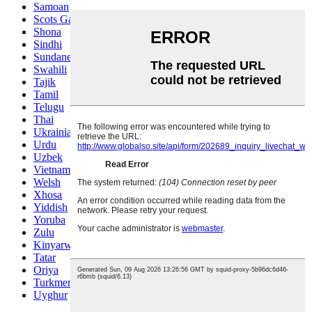
Samoan
Scots Gaelic
Shona
Sindhi
Sundanese
Swahili
Tajik
Tamil
Telugu
Thai
Ukrainian
Urdu
Uzbek
Vietnamese
Welsh
Xhosa
Yiddish
Yoruba
Zulu
Kinyarwanda
Tatar
Oriya
Turkmen
Uyghur