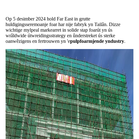
Op 5 desimber 2024 hold Far East in grutte
huldigingsseremoanje foar har nije fabryk yn Tailân. Dizze
wichtige mylpeal markearret in solide stap foarút yn ús
wrâldwide útwreidingsstrategy en ûnderstreket ús sterke
oanwêzigens en fertrouwen yn 'e
pulpfoarmjende yndustry
.