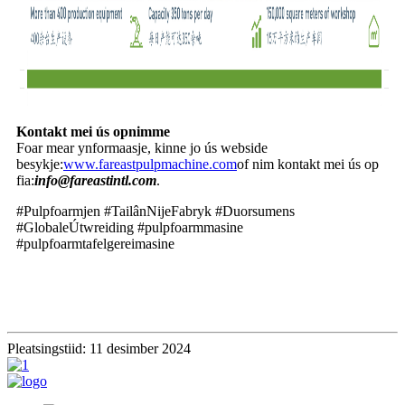
Kontakt mei ús opnimme
Foar mear ynformaasje, kinne jo ús webside
besykje:
www.fareastpulpmachine.com
of nim kontakt mei ús op
fia:
info@fareastintl.com
.
#Pulpfoarmjen #TailânNijeFabryk #Duorsumens
#GlobaleÚtwreiding #pulpfoarmmasine
#pulpfoarmtafelgereimasine
Pleatsingstiid: 11 desimber 2024