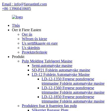
Email : info@fareastintl.com
+86 13960410605
Thús
Oer it Fiere Easten
Oer ús
Wêrom ús kieze
Us sertifikaasje en eare
Us skiednis
Projektreferinsje
Produkt
Pulp Molding Tafelgerei Masine
Semi-automatyske masine
SD-P21 Folslein automatyske masine
LD-12 Folslein Automatyske Masine
LD-12-1350 Fergese ponsfergese
trimmasine Folslein automatyske masine
LD-12-1560 Fergese ponsfergese
trimmasine Folslein automatyske masine
LD-12-1850 Fergese ponsfergese
trimmasine Folslein automatyske masine
Produkten foar it foarmjen fan pulp
Sûkerriet Bagasse Plate