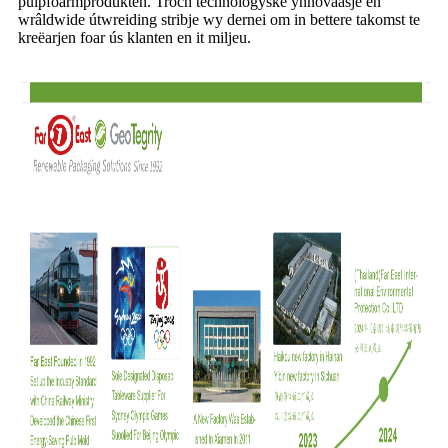
pulpfoarmprodukten. Troch technologyske ynnovaasje en
wrâldwide útwreiding stribje wy dernei om in bettere takomst te
kreëarjen foar ús klanten en it miljeu.