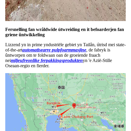
Fersnelling fan wrâldwide útwreiding en it befoarderjen fan
griene ûntwikkeling
Lizzend yn in prime yndustriële gebiet yn Tailân, útrisd mei state-
of-the-art
automatisearre pulpfoarmmasjine
, de fabryk is
ûntworpen om te foldwaan oan de groeiende fraach
nei
miljeufreonlike ferpakkingsprodukten
yn 'e Azië-Stille
Oseaan-regio en fierder.