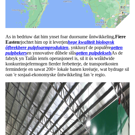
As in bedriuw dat him ynset foar duorsume ûntwikkeling,
Fiere
Easten
rjochtet him op it leverjen
hege kwaliteit
biologysk
ôfbrekbere pulpfoarmprodukten
, ynklusyf de populêre
getten
pulpbekers
en ynnovative dûbele slûs
getten pulpdeksels
As de
fabryk yn Tailân ienris operasjoneel is, sil it ús wrâldwide
konkurrinsjefermogen fierder ferbetterje, de transportkosten
ferminderje en sawat 200+ lokale banen kreëarje, wat bydrage sil
oan 'e sosjaal-ekonomyske ûntwikkeling fan 'e regio.